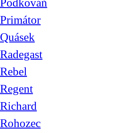
Podkováň
Primátor
Quásek
Radegast
Rebel
Regent
Richard
Rohozec