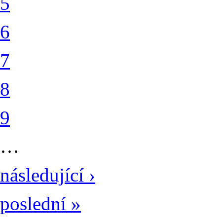
5
6
7
8
9
…
následující ›
poslední »