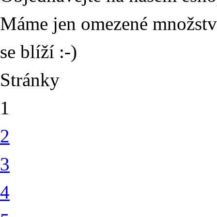
Máme jen omezené množství,
se blíží :-)
Stránky
1
2
3
4