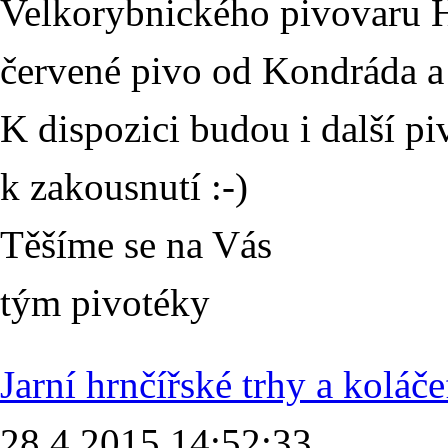
Velkorybnického pivovaru H
červené pivo od Kondráda a 
K dispozici budou i další pi
k zakousnutí :-)
Těšíme se na Vás
tým pivotéky
Jarní hrnčířské trhy a koláč
28.4.2015 14:52:33