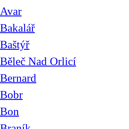
Avar
Bakalář
Baštýř
Běleč Nad Orlicí
Bernard
Bobr
Bon
Braník