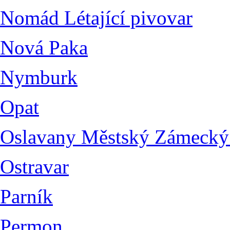
Nomád Létající pivovar
Nová Paka
Nymburk
Opat
Oslavany Městský Zámecký
Ostravar
Parník
Permon