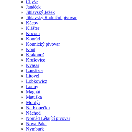
Chyše
Janáček
Jihlavský Ježek
Jihlavský Radniční pivovar
Kácov
Klášter
Kocour
Konrád
Kounický pivovar
Kout
Krakonoš
Krušovice
Kvasar
Lausitzer
Litovel
Lobkowicz
Louny
Magnát
Matuška
Mordýř
Na Kopečku
Náchod
Nomád Létající pivovar
Nová Paka
Nymburk