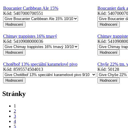
Boucanier Caribbean Ale 15%
Boucanier dark 
Kód:
5407000700551
Kód:
54070007
Chimay trappistes 16% tmavý
Chimay trappist
Kód:
5410908000036
Kód:
54109080
Chotěboř 13% speciální karamelové pivo
Chyše 22% tm. vá
Kód:
8595574504013
Kód:
50128
Stránky
1
2
3
4
5