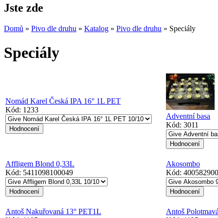
Jste zde
Domů
»
Pivo dle druhu
»
Katalog
»
Pivo dle druhu
» Speciály
Speciály
Nomád Karel Česká IPA 16° 1L PET
Kód:
1233
Adventní basa
Kód:
3011
Affligem Blond 0,33L
Akosombo
Kód:
5411098100049
Kód:
40058290
Antoš Nakuřovaná 13° PET1L
Antoš Polotmav