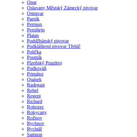
Opat
Oslavany Městský Zámecký pivovar
Ostravar
Parník
Permon
Pernštejn
Platan
Poddžbánský pivovar
Podklášterní pivovar Třebíč
Polička
Poutník
Plzeňský Prazdroj
Podkováň
Primátor
Quásek
Radegast
Rebel
Regent
Richard
Rohozec
Rokycany
Rožnov
Rychnov
Rychtář
Samson