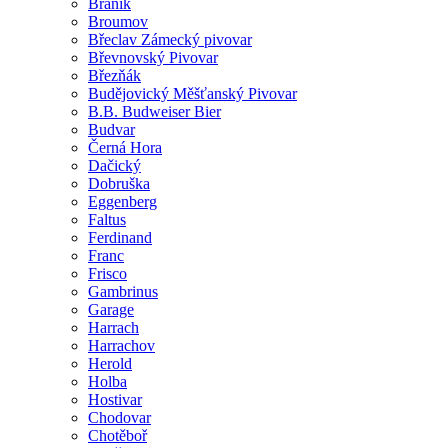
Braník
Broumov
Břeclav Zámecký pivovar
Břevnovský Pivovar
Březňák
Budějovický Měšťanský Pivovar
B.B. Budweiser Bier
Budvar
Černá Hora
Dačický
Dobruška
Eggenberg
Faltus
Ferdinand
Franc
Frisco
Gambrinus
Garage
Harrach
Harrachov
Herold
Holba
Hostivar
Chodovar
Chotěboř