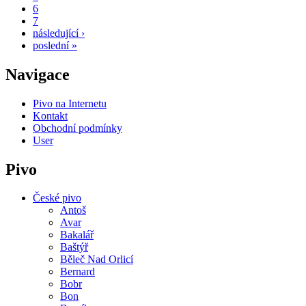
6
7
následující ›
poslední »
Navigace
Pivo na Internetu
Kontakt
Obchodní podmínky
User
Pivo
České pivo
Antoš
Avar
Bakalář
Baštýř
Běleč Nad Orlicí
Bernard
Bobr
Bon