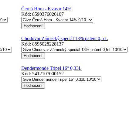
Černá Hora - Kvasar 14%
Kód:
8590376026107
Chodovar Zámecký speciál 13% patent 0,5 L
Kód:
8595028228137
Dendermonde Tripel 16° 0,33L
Kód:
5412107000152