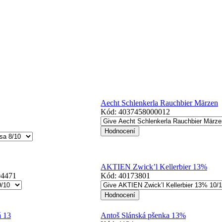
Aecht Schlenkerla Rauchbier Märzen
Kód:
4037458000012
AKTIEN Zwick’l Kellerbier 13%
04471
Kód:
40173801
á 13
Antoš Slánská pšenka 13%