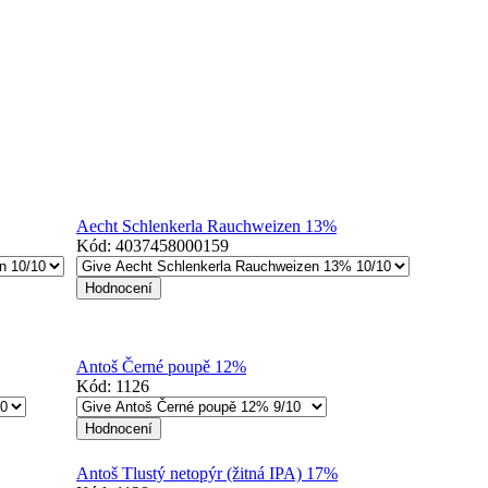
Aecht Schlenkerla Rauchweizen 13%
Kód:
4037458000159
Antoš Černé poupě 12%
Kód:
1126
Antoš Tlustý netopýr (žitná IPA) 17%