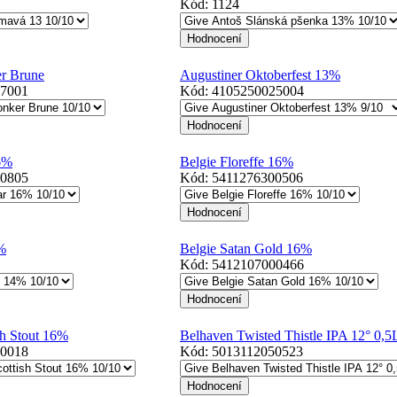
Kód:
1124
er Brune
Augustiner Oktoberfest 13%
07001
Kód:
4105250025004
6%
Belgie Floreffe 16%
00805
Kód:
5411276300506
%
Belgie Satan Gold 16%
Kód:
5412107000466
sh Stout 16%
Belhaven Twisted Thistle IPA 12° 0,5
80018
Kód:
5013112050523