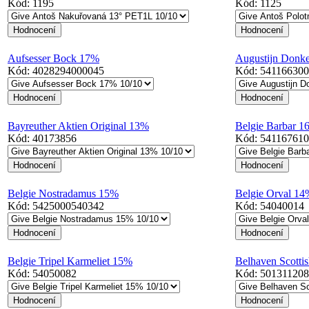
Kód:
1195
Kód:
1125
Aufsesser Bock 17%
Augustijn Donk
Kód:
4028294000045
Kód:
54116630
Bayreuther Aktien Original 13%
Belgie Barbar 1
Kód:
40173856
Kód:
54116761
Belgie Nostradamus 15%
Belgie Orval 14
Kód:
5425000540342
Kód:
54040014
Belgie Tripel Karmeliet 15%
Belhaven Scotti
Kód:
54050082
Kód:
50131120