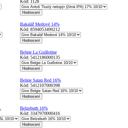
Kód:
1128
Bakalář Medové 14%
Kód:
8594053490212
Belgie La Guillotine
Kód:
5412186000135
Belgie Satan Red 16%
Kód:
5412107000398
L
Belzebuth 16%
Kód:
3347970000416