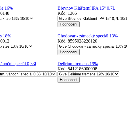
ale 16%
Břevnov Klášterní IPA 15° 0,7L
00148
Kód:
1305
es 18%
Chodovar - zámecký speciál 13%
00012
Kód:
8595028228120
noční speciál 0,33l
Delirium tremens 19%
Kód:
5412186000098