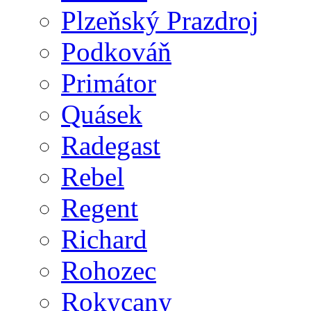
Plzeňský Prazdroj
Podkováň
Primátor
Quásek
Radegast
Rebel
Regent
Richard
Rohozec
Rokycany