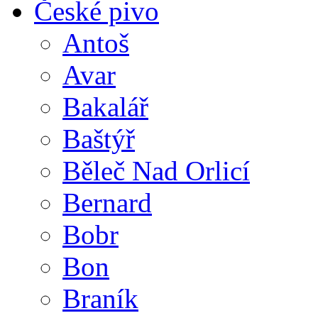
České pivo
Antoš
Avar
Bakalář
Baštýř
Běleč Nad Orlicí
Bernard
Bobr
Bon
Braník