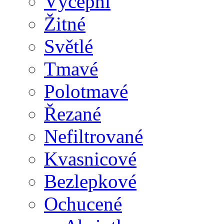
Výčepní
Žitné
Světlé
Tmavé
Polotmavé
Řezané
Nefiltrované
Kvasnicové
Bezlepkové
Ochucené