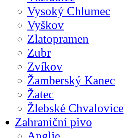
Vysoký Chlumec
Vyškov
Zlatopramen
Zubr
Zvíkov
Žamberský Kanec
Žatec
Žlebské Chvalovice
Zahraniční pivo
Anglie