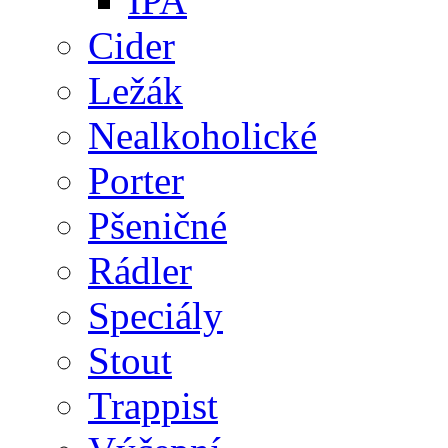
IPA
Cider
Ležák
Nealkoholické
Porter
Pšeničné
Rádler
Speciály
Stout
Trappist