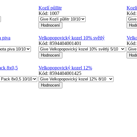
Kozlí půllitr
Kozlí
Kód:
1007
Kód
 piva
Velkopopovický kozel 10% světlý
Velk
Kód:
8594404001401
Kód
ack 8x0,5
Velkopopovický kozel 12%
Kód:
8594404001425