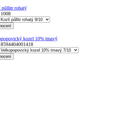
 půllitr rohatý
:
1008
opopovický kozel 10% tmavý
:
8594404001418