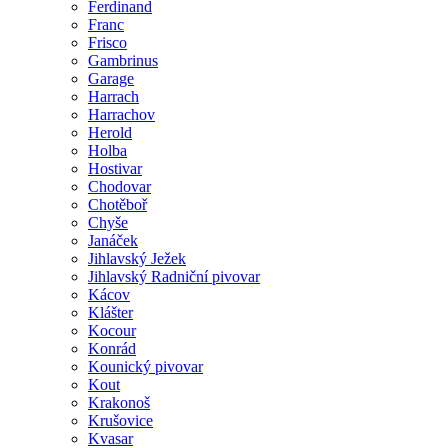
Ferdinand
Franc
Frisco
Gambrinus
Garage
Harrach
Harrachov
Herold
Holba
Hostivar
Chodovar
Chotěboř
Chyše
Janáček
Jihlavský Ježek
Jihlavský Radniční pivovar
Kácov
Klášter
Kocour
Konrád
Kounický pivovar
Kout
Krakonoš
Krušovice
Kvasar