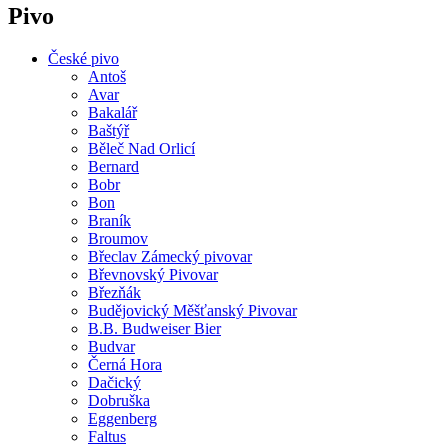
Pivo
České pivo
Antoš
Avar
Bakalář
Baštýř
Běleč Nad Orlicí
Bernard
Bobr
Bon
Braník
Broumov
Břeclav Zámecký pivovar
Břevnovský Pivovar
Březňák
Budějovický Měšťanský Pivovar
B.B. Budweiser Bier
Budvar
Černá Hora
Dačický
Dobruška
Eggenberg
Faltus