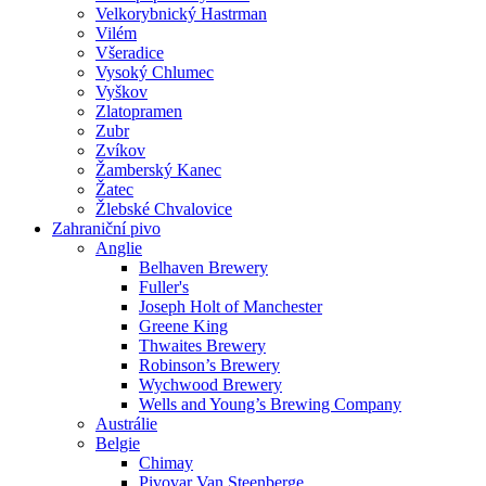
Velkorybnický Hastrman
Vilém
Všeradice
Vysoký Chlumec
Vyškov
Zlatopramen
Zubr
Zvíkov
Žamberský Kanec
Žatec
Žlebské Chvalovice
Zahraniční pivo
Anglie
Belhaven Brewery
Fuller's
Joseph Holt of Manchester
Greene King
Thwaites Brewery
Robinson’s Brewery
Wychwood Brewery
Wells and Young’s Brewing Company
Austrálie
Belgie
Chimay
Pivovar Van Steenberge