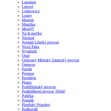
Lausitzer
Litovel
Lobkowicz
Louny
Magnát
Matuška
Mordýř
Na Kopečku
Náchod
Nomád Létající pivovar
Nová Paka
Nymburk
Opat
Oslavany Městský Zámecký pivovar
Ostravar
Parník
Permon
Pernštejn
Platan
Poddžbánský pivovar
Podklášterní pivovar Třebíč
Polička
Poutník
Plzeňský Prazdroj
Podkováň