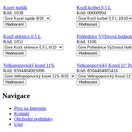
Kozel tuplák
Kozlí korbel 0,5 L
Kód:
1038
Kód:
00000994
Kozlí sklenice 0,5 L
Pohlednice Výživová hodnota
Kód:
1051
Kód:
1106
Velkopopovický kozel 11%
Velkopopovický Kozel 11° P
Kód:
8594404005096
Kód:
8594404005416
Navigace
Pivo na Internetu
Kontakt
Obchodní podmínky
User