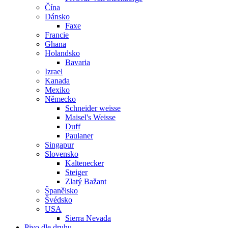
Čína
Dánsko
Faxe
Francie
Ghana
Holandsko
Bavaria
Izrael
Kanada
Mexiko
Německo
Schneider weisse
Maisel's Weisse
Duff
Paulaner
Singapur
Slovensko
Kaltenecker
Steiger
Zlatý Bažant
Španělsko
Švédsko
USA
Sierra Nevada
Pivo dle druhu