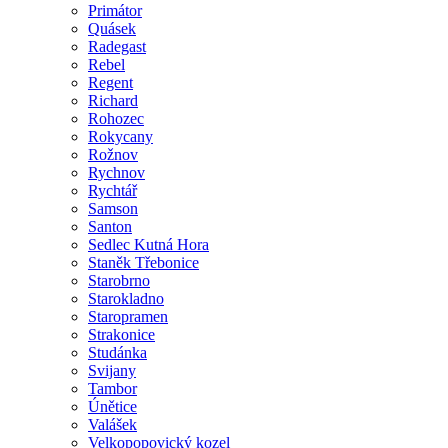
Primátor
Quásek
Radegast
Rebel
Regent
Richard
Rohozec
Rokycany
Rožnov
Rychnov
Rychtář
Samson
Santon
Sedlec Kutná Hora
Staněk Třebonice
Starobrno
Starokladno
Staropramen
Strakonice
Studánka
Svijany
Tambor
Únětice
Valášek
Velkopopovický kozel