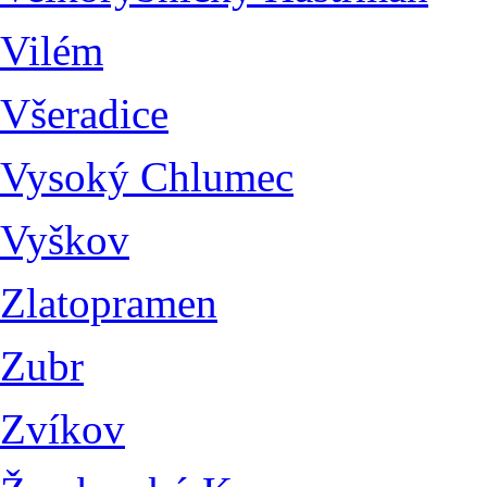
Vilém
Všeradice
Vysoký Chlumec
Vyškov
Zlatopramen
Zubr
Zvíkov