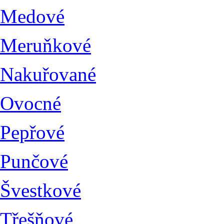
Medové
Meruňkové
Nakuřované
Ovocné
Pepřové
Punčové
Švestkové
Třešňové