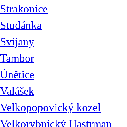
Strakonice
Studánka
Svijany
Tambor
Únětice
Valášek
Velkopopovický kozel
Velkorybnický Hastrman