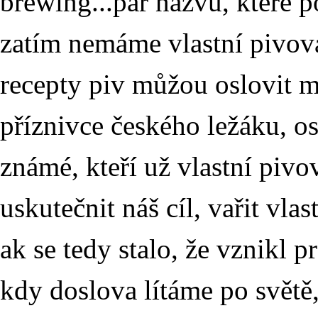
brewing...pár názvů, které po
zatím nemáme vlastní pivova
recepty piv můžou oslovit mn
příznivce českého ležáku, o
známé, kteří už vlastní pivo
uskutečnit náš cíl, vařit vlas
ak se tedy stalo, že vznikl p
kdy doslova lítáme po světě