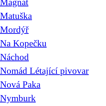
Magnát
Matuška
Mordýř
Na Kopečku
Náchod
Nomád Létající pivovar
Nová Paka
Nymburk