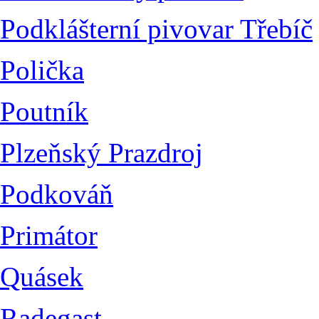
Podklášterní pivovar Třebíč
Polička
Poutník
Plzeňský Prazdroj
Podkováň
Primátor
Quásek
Radegast