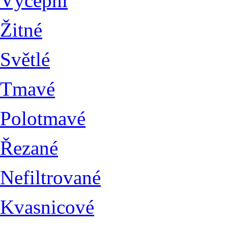
Výčepní
Žitné
Světlé
Tmavé
Polotmavé
Řezané
Nefiltrované
Kvasnicové