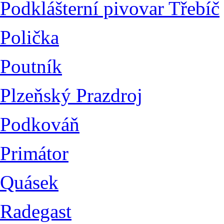
Podklášterní pivovar Třebíč
Polička
Poutník
Plzeňský Prazdroj
Podkováň
Primátor
Quásek
Radegast