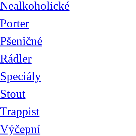
Nealkoholické
Porter
Pšeničné
Rádler
Speciály
Stout
Trappist
Výčepní