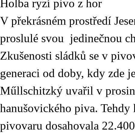
Holba ryzí pivo z hor
V překrásném prostředí Jesen
proslulé svou jedinečnou ch
Zkušenosti sládků se v pivo
generaci od doby, kdy zde je
Műllschitzký uvařil v prosi
hanušovického piva. Tehdy 
pivovaru dosahovala 22.400 