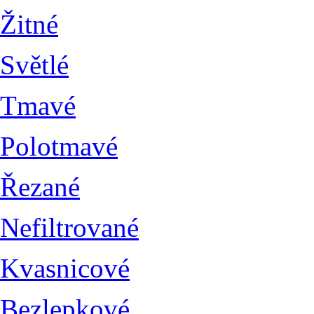
Žitné
Světlé
Tmavé
Polotmavé
Řezané
Nefiltrované
Kvasnicové
Bezlepkové