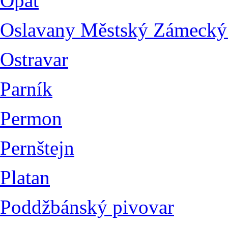
Opat
Oslavany Městský Zámecký
Ostravar
Parník
Permon
Pernštejn
Platan
Poddžbánský pivovar