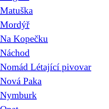
Matuška
Mordýř
Na Kopečku
Náchod
Nomád Létající pivovar
Nová Paka
Nymburk