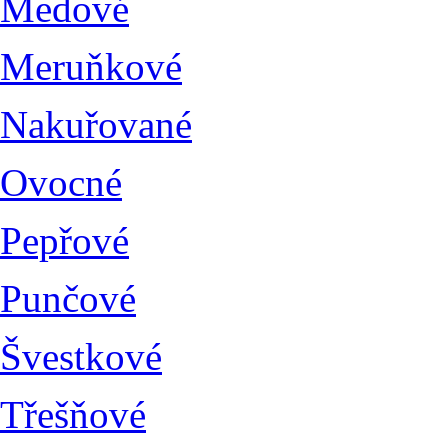
Medové
Meruňkové
Nakuřované
Ovocné
Pepřové
Punčové
Švestkové
Třešňové