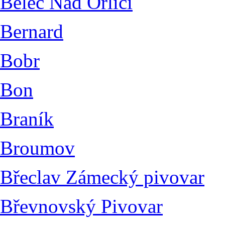
Běleč Nad Orlicí
Bernard
Bobr
Bon
Braník
Broumov
Břeclav Zámecký pivovar
Břevnovský Pivovar