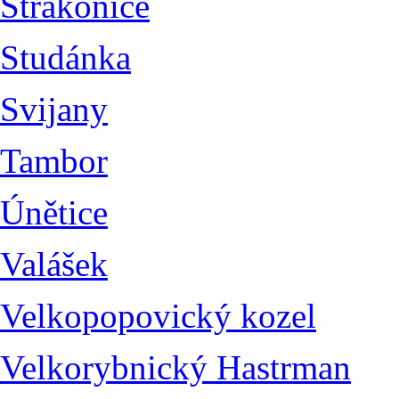
Strakonice
Studánka
Svijany
Tambor
Únětice
Valášek
Velkopopovický kozel
Velkorybnický Hastrman